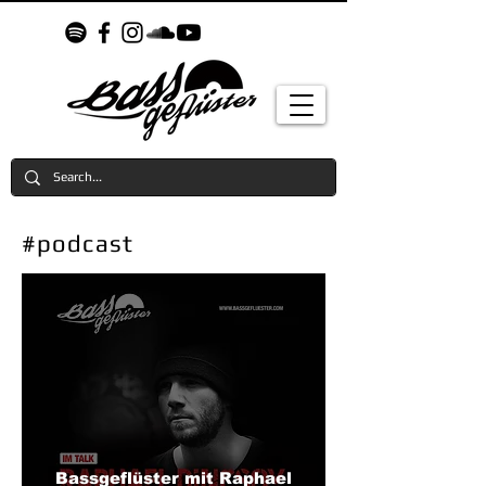
#podcast
Bassgeflüster mit Raphael