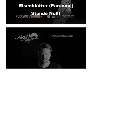
Eisenblätter (Paracou |
Stunde Null)
Bassgeflüster mit Mathias
Kaden (Freude am Tanzen)
IMPRESSUM
DISCLAIMER
ABOUT US