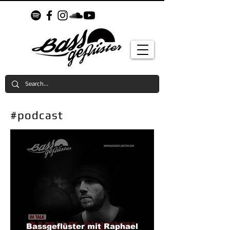
#podcast
Bassgeflüster mit Raphael