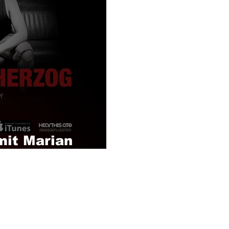
mit Marian
lay)