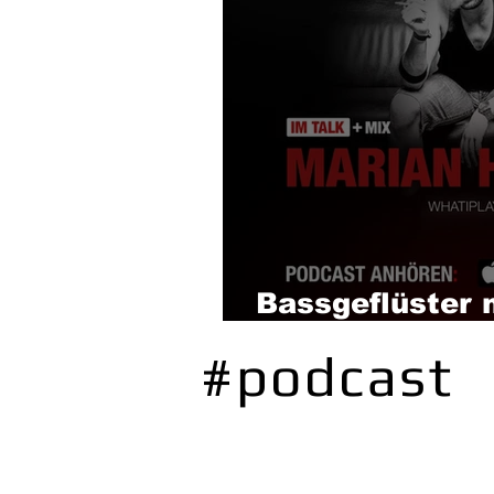
Bassgeflüster 
Herzog (Whatip
#podcast