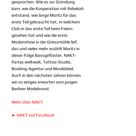
gesprochen. Wie es zur Gründung 
kam, wie die Kooperation mit Rebekah 
entstand, wie lange Moritz für das 
erste Teil gebraucht hat, in welchem 
Club er das erste Teil beim Feiern 
gesehen hat und wie die erste 
Modenshow in der Griessmühle lief, 
das und vieles mehr erzählt Moritz in 
dieser Folge Bassgeflüster. NAKT-
Partys weltweit, Tattoo-Studio, 
Booking-Agentur und Musiklabel. 
Auch in den nächsten Jahren können 
wir so einiges erwarten vom jungen 
Berliner Modebrand. 
Mehr über NAKT:
►
NAKT auf Facebook 
►
NAKT auf Instagram 
► 
NAKT auf Soundcloud
► 
Alle Interviews von Bassgeflüster