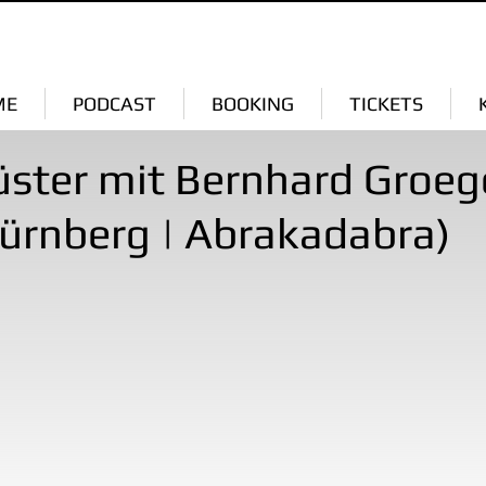
ME
PODCAST
BOOKING
TICKETS
üster mit Bernhard Groege
ürnberg | Abrakadabra)