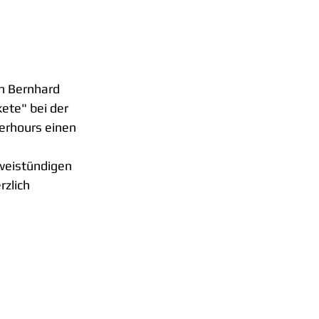
n Bernhard 
ete" bei der 
erhours einen 
zweistündigen 
zlich 