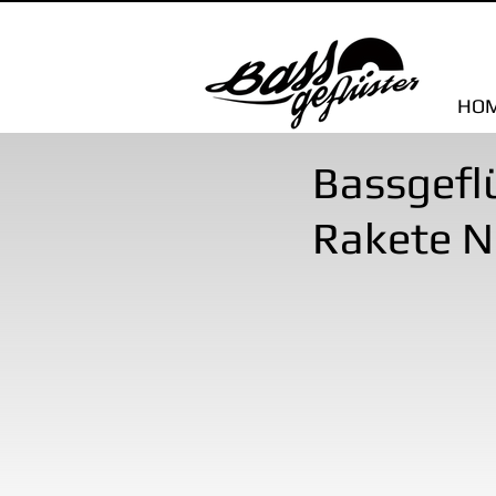
HO
Bassgefl
Rakete N