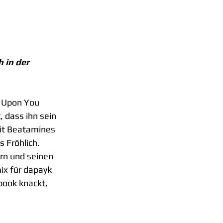
 in der 
| Upon You 
 dass ihn sein 
it Beatamines 
 Fröhlich. 
rn und seinen 
ix für dapayk 
book knackt, 