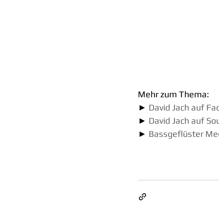
Mehr zum Thema:
► 
David Jach auf F
► 
David Jach auf So
► 
Bassgeflüster Me