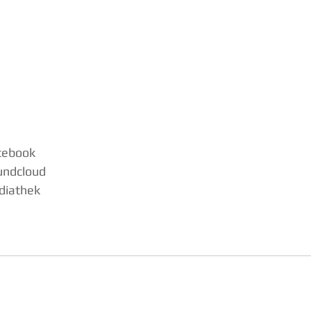
acebook
undcloud
diathek