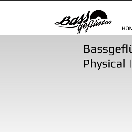
HO
Bassgeflü
Physical 