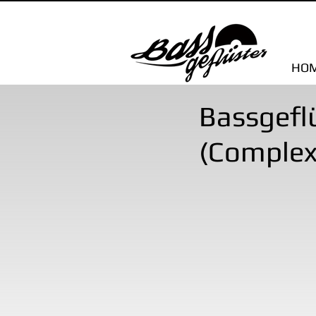
HO
Bassgefl
(Complex