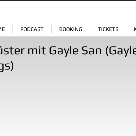
ME
PODCAST
BOOKING
TICKETS
ster mit Gayle San (Gayl
gs)