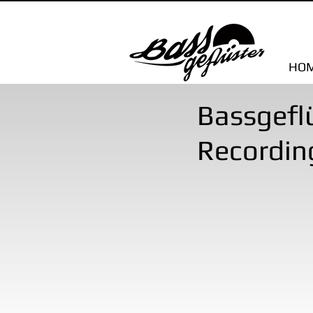
HO
Bassgeflü
Recordin