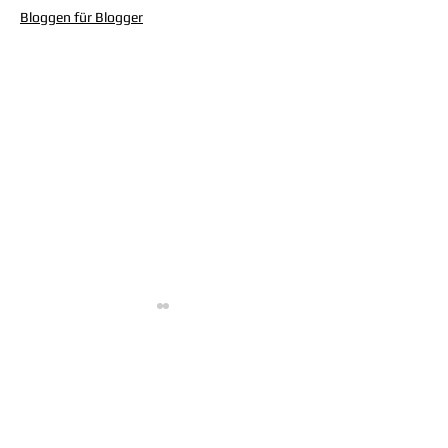
Bloggen für Blogger
Bassgeflüster with
Bassgeflüster mit