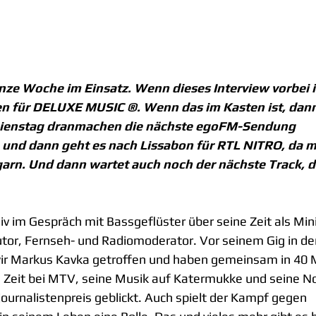
anze Woche im Einsatz. Wenn dieses Interview vorbei is
en für DELUXE MUSIC ®. Wenn das im Kasten ist, dann
ienstag dranmachen die nächste egoFM-Sendung 
d dann geht es nach Lissabon für RTL NITRO, da mo
rn. Und dann wartet auch noch der nächste Track, das
v im Gespräch mit Bassgeflüster über seine Zeit als Minis
tor, Fernseh- und Radiomoderator. Vor seinem Gig in de
ir Markus Kavka getroffen und haben gemeinsam in 40 
 Zeit bei MTV, seine Musik auf Katermukke und seine No
ournalistenpreis geblickt. Auch spielt der Kampf gegen 