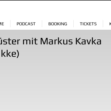
ME
PODCAST
BOOKING
TICKETS
üster mit Markus Kavka
kke)