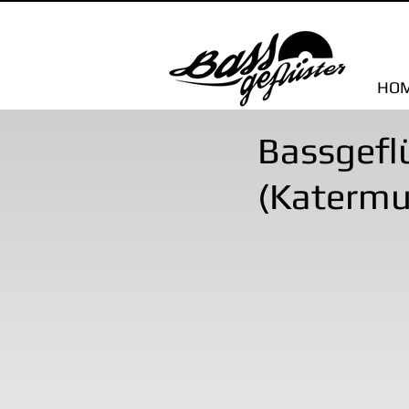
HO
Bassgefl
(Katermu