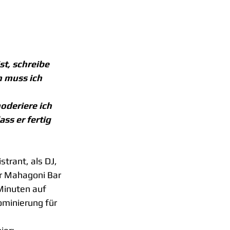
t, schreibe 
 muss ich 
deriere ich 
s er fertig 
trant, als DJ, 
r Mahagoni Bar 
Minuten auf 
minierung für 