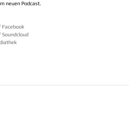
r im neuen Podcast.
f Facebook
f Soundcloud
diathek