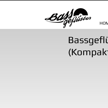
HO
Bassgefl
(Kompakt