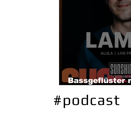
Bassgeflüster
(Alula)
#podcast