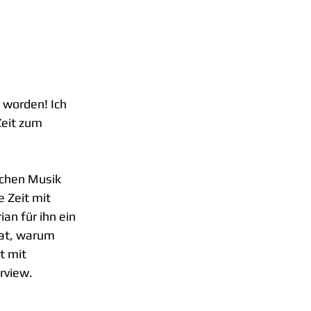
n worden! Ich 
Zeit zum 
schen Musik 
 Zeit mit 
n für ihn ein 
hat, warum 
 mit 
rview.