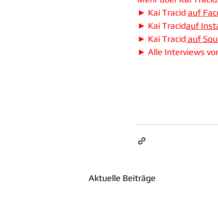
►
Kai Tracid 
auf Fa
►
Kai Tracid
auf Ins
► Kai Tracid
 auf So
► 
Alle Interviews v
Aktuelle Beiträge