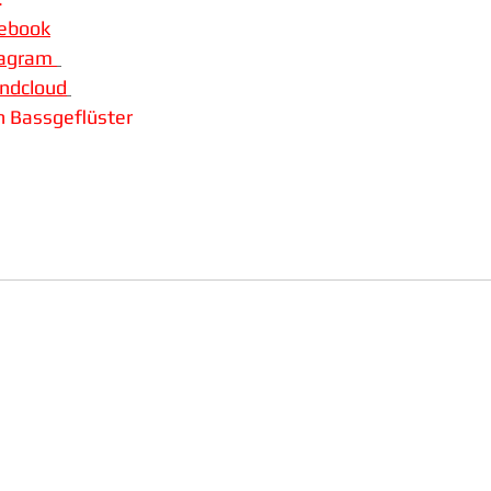
cebook
tagram 
undcloud
on Bassgeflüster