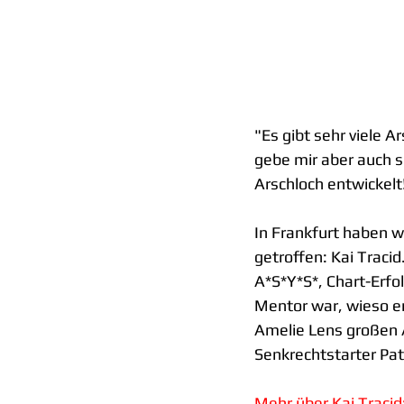
"Es gibt sehr viele A
gebe mir aber auch se
Arschloch entwickelt
In Frankfurt haben w
getroffen: Kai Traci
A*S*Y*S*, Chart-Erfo
Mentor war, wieso er
Amelie Lens großen 
Senkrechtstarter Pat
Mehr über Kai Tracid