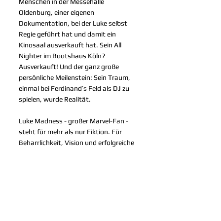
Menschen in der Messehalle 
Oldenburg, einer eigenen 
Dokumentation, bei der Luke selbst 
Regie geführt hat und damit ein 
Kinosaal ausverkauft hat. Sein All 
Nighter im Bootshaus Köln? 
Ausverkauft! Und der ganz große 
persönliche Meilenstein: Sein Traum, 
einmal bei Ferdinand’s Feld als DJ zu 
spielen, wurde Realität.
Luke Madness - großer Marvel-Fan - 
steht für mehr als nur Fiktion. Für 
Beharrlichkeit, Vision und erfolgreiche 
Umsetzung. Wir sprechen mit ihm über 
seinen beruflichen und privaten Weg, 
über Rückschläge, über Auf’m Rave, 
über den Sprung von kleinen lokalen 
Partys zu riesigen Hallen und darüber, 
was eigentlich noch alles kommt. Hier 
ist die neue Folge Bassgeflüster mit 